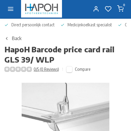
0
Direct persoonlijk contact
Medicijnkoelkast specialist
Op 
Back
HapoH
Barcode price card rail
GLS 39/ WLP
Compare
0/5 (0 Reviews)