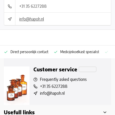
+31 35 6227288
info@hapoh.nl
Direct persoonlijk contact
Medicijnkoelkast specialist
Op
Customer service
Frequently asked questions
+31 35 6227288
info@hapoh.nl
Usefull links