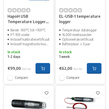
HapoH USB
EL-USB-1 temperature
Temperature Logger
logger
ULTRA LOW
Bereik -100°C tot +100°C
Temperatuur datalogger
PT-100 voeler
16.000 meetwaarden
Inclusief kalibratiecertificaat
Optioneel ijkcertificaat
Inclusief magnetische houder
Batterijduur: ± 3 jaar
In stock
In stock
1-2 days
1 week
€99,00
€62,00
Excl. tax
Excl. tax
Compare
Compare