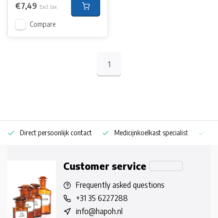
€7,49
Excl. tax
Compare
1
Direct persoonlijk contact
Medicijnkoelkast specialist
Op
Customer service
Frequently asked questions
+31 35 6227288
info@hapoh.nl