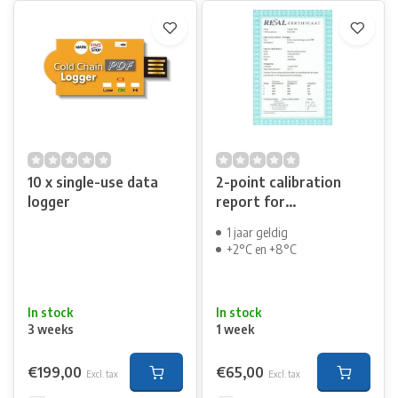
10 x single-use data
2-point calibration
logger
report for
refrigerator +2°C and
1 jaar geldig
+8°C
+2°C en +8°C
In stock
In stock
3 weeks
1 week
€199,00
€65,00
Excl. tax
Excl. tax