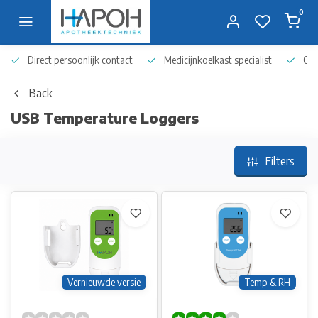
0
Direct persoonlijk contact
Medicijnkoelkast specialist
Op 
Back
USB Temperature Loggers
Filters
Vernieuwde versie
Temp & RH