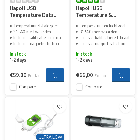
HapoH USB
HapoH USB
Temperature Data
Temperature &
Logger with holder
Humidity Data Logger
Temperatuur datalogger
Temperatuur en luchtvochtigheid
34.560 meetwaarden
34.560 meetwaarden
Inclusief kalibratie certificaat
Inclusief kalibratiecertificaat
Inclusief magnetische houder
Inclusief magnetische houder
In stock
In stock
1-2 days
1-2 days
€59,00
€66,00
Excl. tax
Excl. tax
Compare
Compare
ULTRA LOW