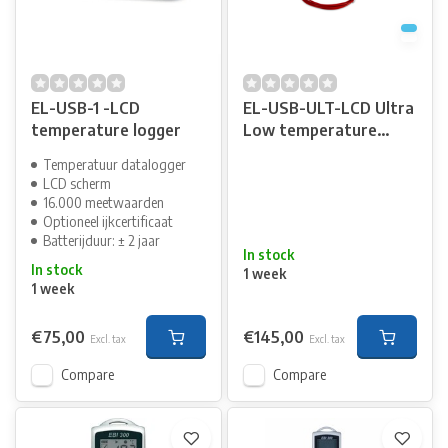
EL-USB-1 -LCD
EL-USB-ULT-LCD Ultra
temperature logger
Low temperature
logger
Temperatuur datalogger
LCD scherm
16.000 meetwaarden
Optioneel ijkcertificaat
Batterijduur: ± 2 jaar
In stock
In stock
1 week
1 week
€75,00
€145,00
Excl. tax
Excl. tax
Compare
Compare