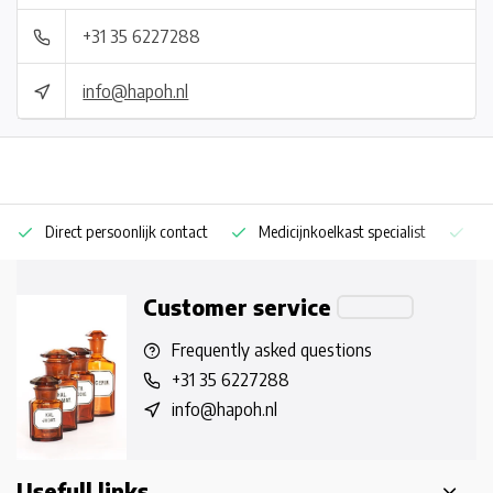
+31 35 6227288
info@hapoh.nl
Direct persoonlijk contact
Medicijnkoelkast specialist
Op
Customer service
Frequently asked questions
+31 35 6227288
info@hapoh.nl
Usefull links