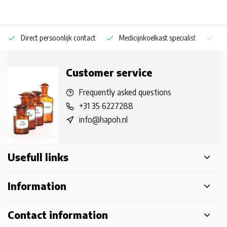
Direct persoonlijk contact
Medicijnkoelkast specialist
Op
Customer service
Frequently asked questions
+31 35 6227288
info@hapoh.nl
Usefull links
Information
Contact information