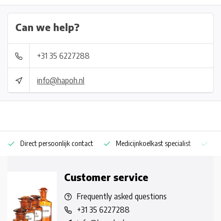
Can we help?
+31 35 6227288
info@hapoh.nl
Direct persoonlijk contact
Medicijnkoelkast specialist
Op
Customer service
Frequently asked questions
+31 35 6227288