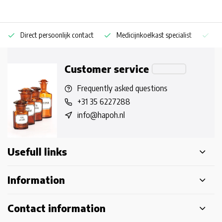
Direct persoonlijk contact
Medicijnkoelkast specialist
Op
Customer service
Frequently asked questions
+31 35 6227288
info@hapoh.nl
Usefull links
Information
Contact information