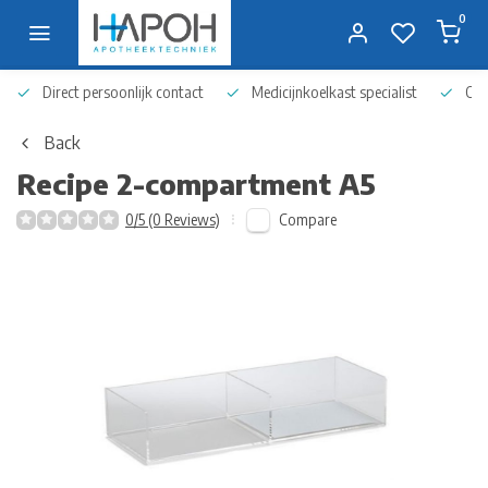
0
Direct persoonlijk contact
Medicijnkoelkast specialist
Op 
Back
Recipe 2-compartment A5
Compare
0/5 (0 Reviews)