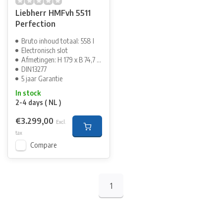
Liebherr HMFvh 5511
Perfection
Bruto inhoud totaal: 558 l
Electronisch slot
Afmetingen: H 179 x B 74,7 cm
DIN13277
5 jaar Garantie
In stock
2-4 days ( NL )
€3.299,00
Excl.
tax
Compare
1