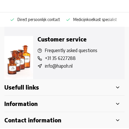
Direct persoonlijk contact
Medicijnkoelkast specialist
Op
Customer service
Frequently asked questions
+31 35 6227288
info@hapoh.nl
Usefull links
Information
Contact information