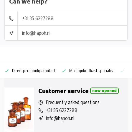
Can we help?
+31 35 6227288
info@hapoh.nl
Direct persoonlijk contact
Medicijnkoelkast specialist
Op
Customer service
now opened
Frequently asked questions
+31 35 6227288
info@hapoh.nl