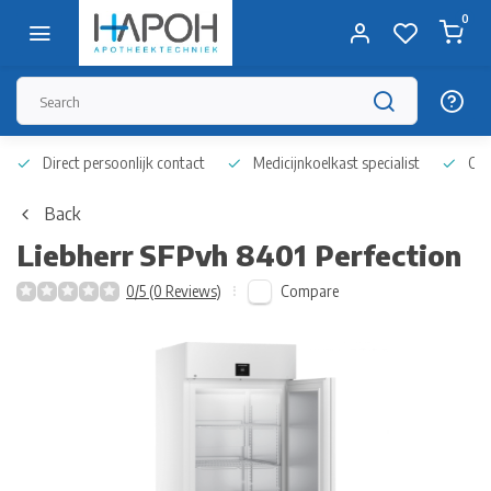
0
Direct persoonlijk contact
Medicijnkoelkast specialist
Op 
Back
Liebherr
SFPvh 8401 Perfection
Compare
0/5 (0 Reviews)