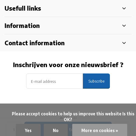
Usefull links
Information
Contact information
Inschrijven voor onze nieuwsbrief ?
Subscribe
            Please accept cookies to help us improve this website Is this 
© HapoH
OK?

Terms
Disclaimer
Privacy Policy
Sitemap
Add to cart
Yes
No
More on cookies »