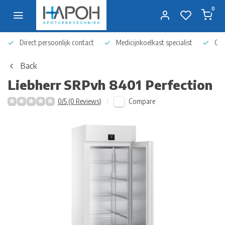
0
Direct persoonlijk contact
Medicijnkoelkast specialist
Op 
Back
Liebherr
SRPvh 8401 Perfection
Compare
0/5 (0 Reviews)