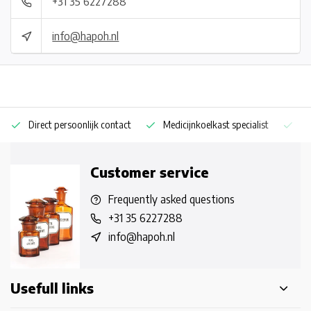
+31 35 6227288
info@hapoh.nl
Direct persoonlijk contact
Medicijnkoelkast specialist
Op
Customer service
Frequently asked questions
+31 35 6227288
info@hapoh.nl
Usefull links