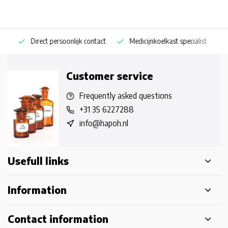
Direct persoonlijk contact
Medicijnkoelkast specialist
Op
Customer service
Frequently asked questions
+31 35 6227288
info@hapoh.nl
Usefull links
Information
Contact information