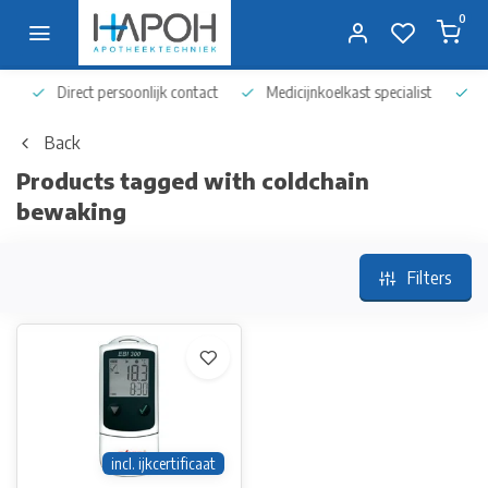
0
Direct persoonlijk contact
Medicijnkoelkast specialist
Op 
Back
Products tagged with coldchain
bewaking
Filters
incl. ijkcertificaat