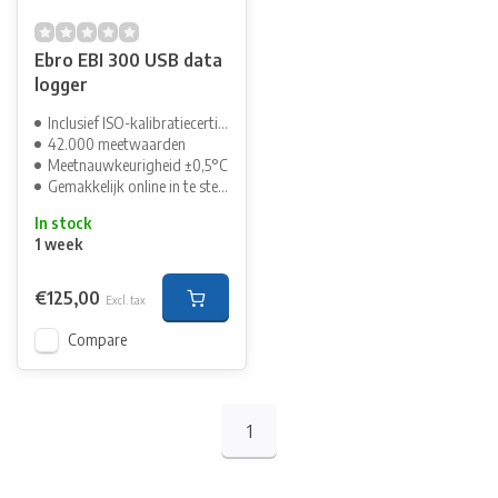
Ebro EBI 300 USB data
logger
Inclusief ISO-kalibratiecertificaat
42.000 meetwaarden
Meetnauwkeurigheid ±0,5°C
Gemakkelijk online in te stellen
In stock
1 week
€125,00
Excl. tax
Compare
1