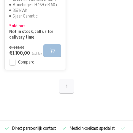
Afmetingen: H 169 x B 60 cm
367 kWh
5 jaar Garantie
Sold out
Not in stock, call us for
delivery time
€1.295,00
€1.100,00
Excl. tax
Compare
1
Direct persoonlijk contact
Medicijnkoelkast specialist
Op