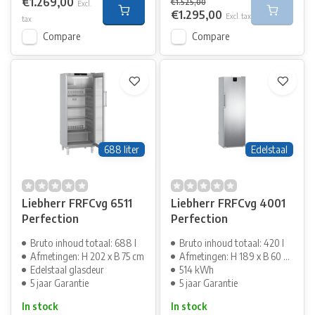
€1.269,00
€1.525,00
Excl.
€1.295,00
Excl. tax
tax
Compare
Compare
688 liter
Edelstaal
Liebherr FRFCvg 6511
Liebherr FRFCvg 4001
Perfection
Perfection
Bruto inhoud totaal: 688 l
Bruto inhoud totaal: 420 l
Afmetingen: H 202 x B 75 cm
Afmetingen: H 189 x B 60 cm
Edelstaal glasdeur
514 kWh
5 jaar Garantie
5 jaar Garantie
In stock
In stock