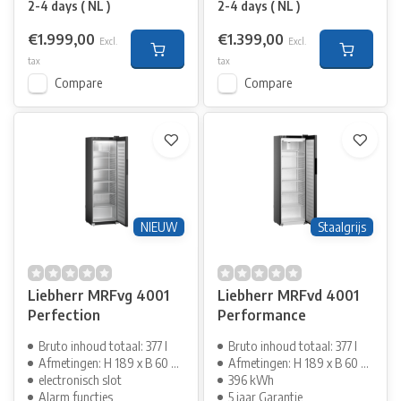
2-4 days ( NL )
2-4 days ( NL )
€1.999,00
€1.399,00
Excl.
Excl.
tax
tax
Compare
Compare
NIEUW
Staalgrijs
Liebherr MRFvg 4001
Liebherr MRFvd 4001
Perfection
Performance
Bruto inhoud totaal: 377 l
Bruto inhoud totaal: 377 l
Afmetingen: H 189 x B 60 cm
Afmetingen: H 189 x B 60 cm
electronisch slot
396 kWh
Alarm functies
5 jaar Garantie