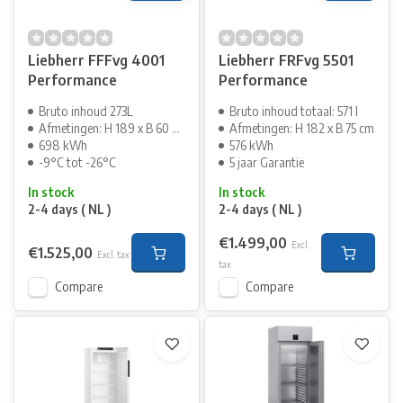
Liebherr FFFvg 4001
Liebherr FRFvg 5501
Performance
Performance
Bruto inhoud 273L
Bruto inhoud totaal: 571 l
Afmetingen: H 189 x B 60 cm
Afmetingen: H 182 x B 75 cm
698 kWh
576 kWh
-9°C tot -26°C
5 jaar Garantie
In stock
In stock
2-4 days ( NL )
2-4 days ( NL )
€1.499,00
Excl.
€1.525,00
Excl. tax
tax
Compare
Compare