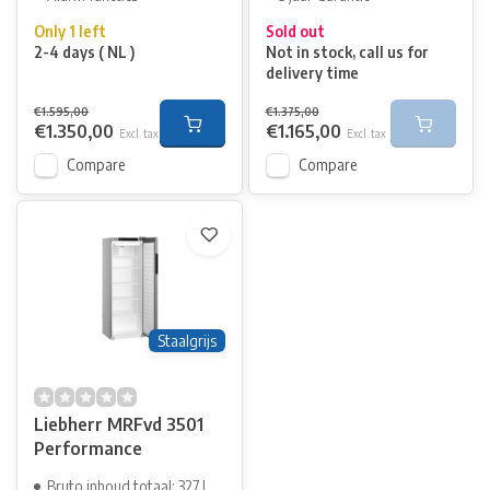
Only 1 left
Sold out
2-4 days ( NL )
Not in stock, call us for
delivery time
€1.595,00
€1.375,00
€1.350,00
€1.165,00
Excl. tax
Excl. tax
Compare
Compare
Staalgrijs
Liebherr MRFvd 3501
Performance
Bruto inhoud totaal: 327 l