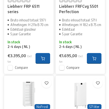
Liebherr FRP 6511
Liebherr FRFCvg 5501
series
Perfection
Bruto inhoud totaal: 597 l
Bruto inhoud totaal: 571 l
Afmetingen: H 211x B 70 cm
Afmetingen: H 182 x B 75 cm
Edelstaal glasdeur
Edelstaal
5 jaar Garantie
5 jaar Garantie
In stock
In stock
2-4 days ( NL )
2-4 days ( NL )
€3.395,00
€1.695,00
Excl.
Excl.
tax
tax
Compare
Compare
NoFrost
571 liter