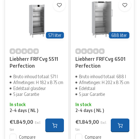
571 liter
688 liter
Liebherr FRFCvg 5511
Liebherr FRFCvg 6501
Perfection
Perfection
Bruto inhoud totaal: 571 l
Bruto inhoud totaal: 688 l
Afmetingen: H 182 x B 75 cm
Afmetingen: H 202 x B 75 cm
Edelstaal glasdeur
Edelstaal
5 jaar Garantie
5 jaar Garantie
In stock
In stock
2-4 days ( NL )
2-4 days ( NL )
€1.849,00
€1.849,00
Excl.
Excl.
tax
tax
Compare
Compare