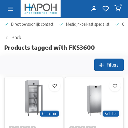
0
Direct persoonlijk contact
Medicijnkoelkast specialist
Op 
Back
Products tagged with FKS3600
Filters
Glasdeur
571 liter