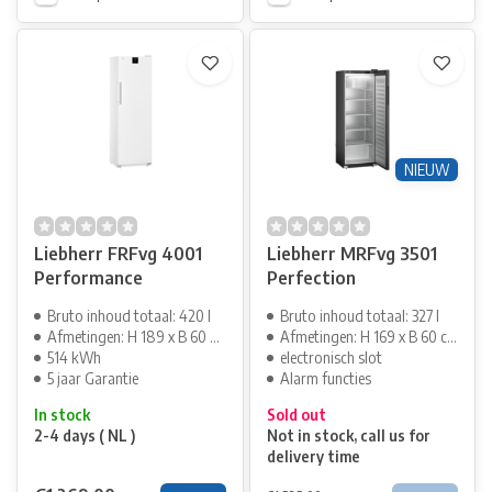
NIEUW
Liebherr FRFvg 4001
Liebherr MRFvg 3501
Performance
Perfection
Bruto inhoud totaal: 420 l
Bruto inhoud totaal: 327 l
Afmetingen: H 189 x B 60 cm
Afmetingen: H 169 x B 60 cm
514 kWh
electronisch slot
5 jaar Garantie
Alarm functies
In stock
Sold out
2-4 days ( NL )
Not in stock, call us for
delivery time