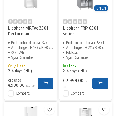
GN 2/1
Liebherr MRFvc 3501
Liebherr FRP 6501
Performance
series
Bruto inhoud totaal: 327 l
Bruto inhoud totaal: 597 l
Afmetingen: H 169 x B 60 cm
Afmetingen: H 211x B 70 cm
367 kWh
Edelstaal
5 jaar Garantie
5 jaar Garantie
Only 1 left
In stock
2-4 days ( NL )
2-4 days ( NL )
€2.999,00
€1.095,00
Excl.
€930,00
Excl. tax
tax
Compare
Compare