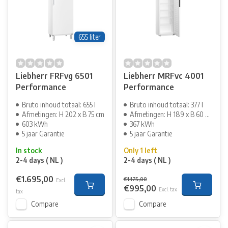
655 liter
Liebherr FRFvg 6501
Liebherr MRFvc 4001
Performance
Performance
Bruto inhoud totaal: 655 l
Bruto inhoud totaal: 377 l
Afmetingen: H 202 x B 75 cm
Afmetingen: H 189 x B 60 cm
603 kWh
367 kWh
5 jaar Garantie
5 jaar Garantie
In stock
Only 1 left
2-4 days ( NL )
2-4 days ( NL )
€1.695,00
€1.175,00
Excl.
€995,00
Excl. tax
tax
Compare
Compare