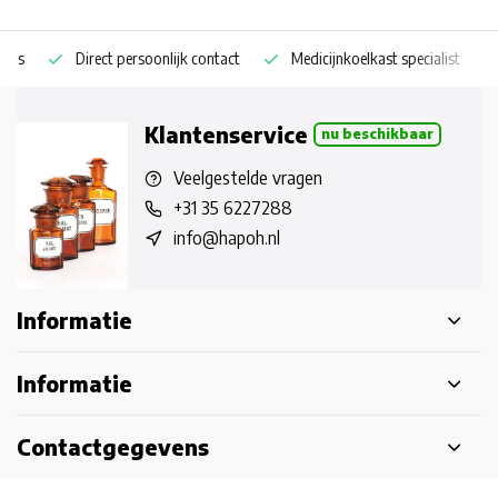
Direct persoonlijk contact
Medicijnkoelkast specialist
Op
Klantenservice
nu beschikbaar
Veelgestelde vragen
+31 35 6227288
info@hapoh.nl
Informatie
Informatie
Contactgegevens