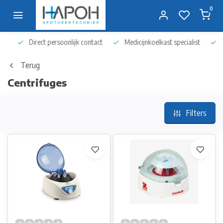
0
Direct persoonlijk contact
Medicijnkoelkast specialist
Op 
Terug
Centrifuges
Filters