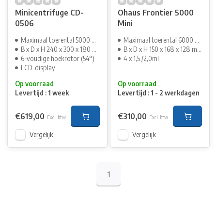
Minicentrifuge CD-
Ohaus Frontier 5000
0506
Mini
Maximaal toerental 5000 min¹
Maximaal toerental 6000 min¹
B x D x H 240 x 300 x 180 mm
B x D x H 150 x 168 x 128 mm
6-voudige hoekrotor (54°)
4 x 1,5 /2,0ml
LCD-display
Op voorraad
Op voorraad
Levertijd : 1 week
Levertijd : 1 - 2 werkdagen
€619,00
€310,00
Excl. btw
Excl. btw
Vergelijk
Vergelijk
1