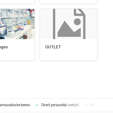
ngen
OUTLET
aceutische kennis
Direct persoonlijk contact
Medicijnkoelkast sp