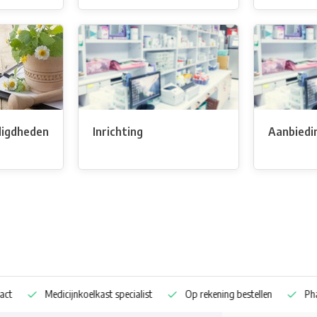
igdheden
Inrichting
Aanbiedi
Medicijnkoelkast specialist
Op rekening bestellen
Pharm