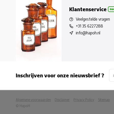
Klantenservice
nu
Veelgestelde vragen
+31 35 6227288
info@hapoh.nl
Inschrijven voor onze nieuwsbrief ?
            Wij slaan cookies op om onze website te ver
Algemene voorwaarden
Disclaimer
Privacy Policy
Sitemap
© HapoH