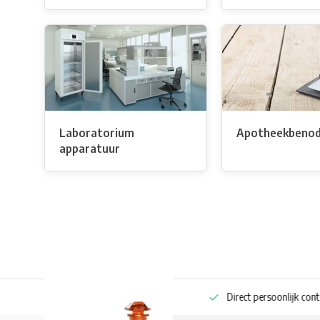
Laboratorium
Apotheekbenod
apparatuur
ng bestellen
Pharmaceutische kennis
Direct persoonlijk contact