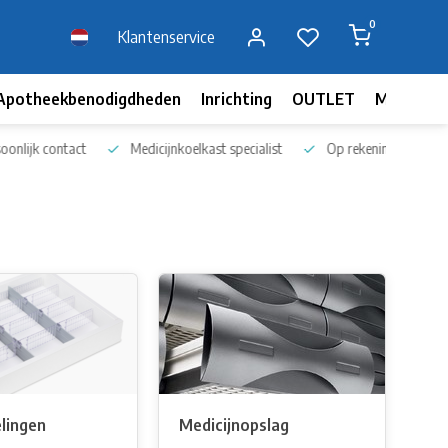
0
Klantenservice
Apotheekbenodigdheden
Inrichting
OUTLET
Merken
nlijk contact
Medicijnkoelkast specialist
Op rekening bestellen
lingen
Medicijnopslag