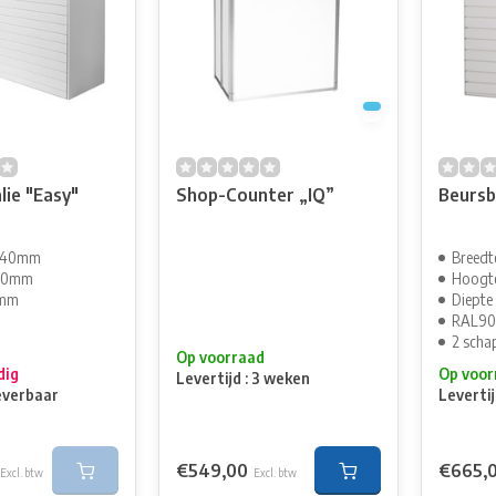
lie "Easy"
Shop-Counter „IQ”
Beursb
.040mm
Breed
120mm
Hoogt
0mm
Diept
RAL90
2 scha
Op voorraad
dig
Op voor
Levertijd : 3 weken
everbaar
Leverti
€549,00
€665,
Excl. btw
Excl. btw