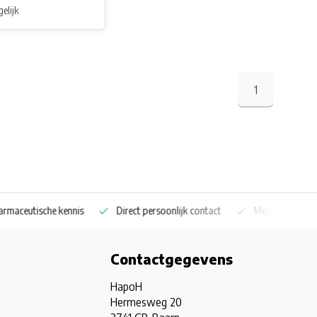
elijk
1
aceutische kennis
Direct persoonlijk contact
Medicijnkoelkast sp
Contactgegevens
HapoH
Hermesweg 20