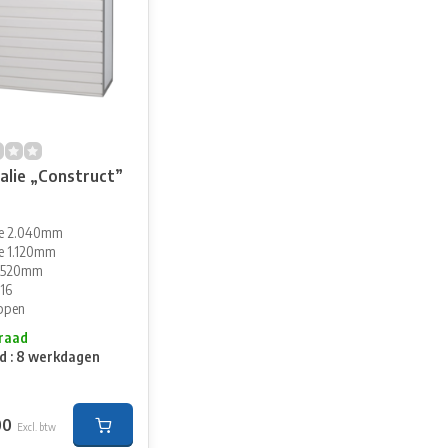
alie „Construct”
te 2.040mm
e 1.120mm
e 520mm
16
ppen
raad
jd : 8 werkdagen
00
Excl. btw