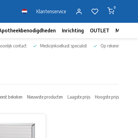
0
Klantenservice
Apotheekbenodigdheden
Inrichting
OUTLET
Merken
nlijk contact
Medicijnkoelkast specialist
Op rekening bestellen
eest bekeken
Nieuwste producten
Laagste prijs
Hoogste prijs