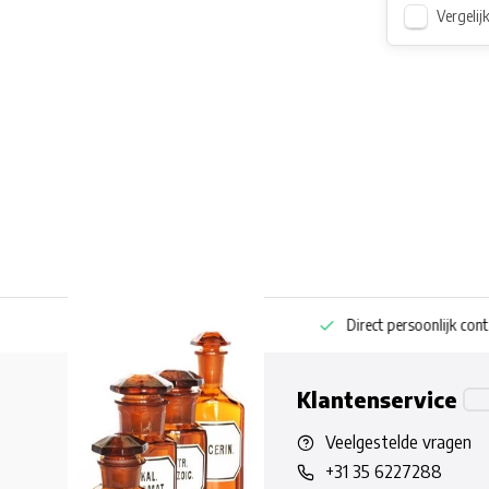
Vergelij
ng bestellen
Pharmaceutische kennis
Direct persoonlijk contact
Klantenservice
Veelgestelde vragen
+31 35 6227288