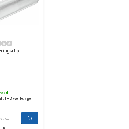
ringsclip
raad
d : 1 - 2 werkdagen
xcl. btw
elijk