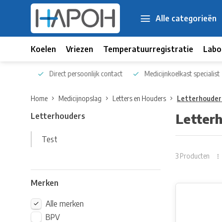
Alle categorieën
Koelen
Vriezen
Temperatuurregistratie
Labo
 kennis
Direct persoonlijk contact
Medicijnkoelkast specialist
Home
Medicijnopslag
Letters en Houders
Letterhouder
Letterhouders
Letter
Test
3 Producten
Merken
Alle merken
BPV