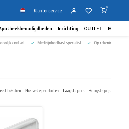
0
Klantenservice
Apotheekbenodigdheden
Inrichting
OUTLET
Merken
nlijk contact
Medicijnkoelkast specialist
Op rekening bestellen
eest bekeken
Nieuwste producten
Laagste prijs
Hoogste prijs