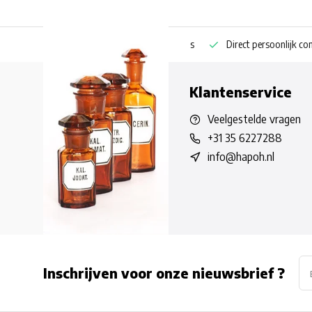
ng bestellen
Pharmaceutische kennis
Direct persoonlijk contact
Klantenservice
Veelgestelde vragen
+31 35 6227288
info@hapoh.nl
Inschrijven voor onze nieuwsbrief ?