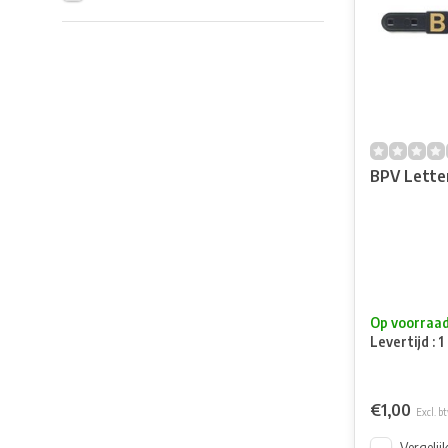
BPV Lette
Op voorraa
Levertijd : 
€1,00
Excl. b
Vergelij