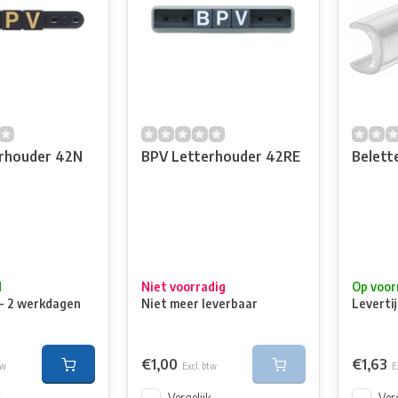
rhouder 42N
BPV Letterhouder 42RE
Belette
d
Niet voorradig
Op voor
1 - 2 werkdagen
Niet meer leverbaar
Levertij
€1,00
€1,63
tw
Excl. btw
E
k
Vergelijk
Verg