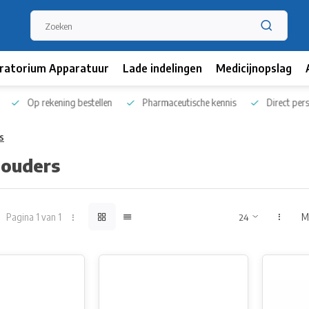
ratorium Apparatuur
Lade indelingen
Medicijnopslag
Op rekening bestellen
Pharmaceutische kennis
Direct persoo
s
houders
Pagina 1 van 1
M