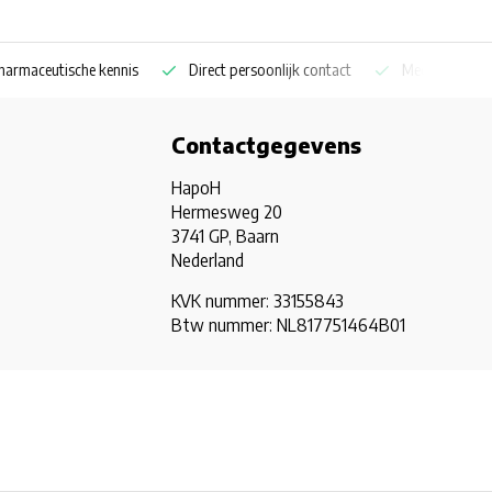
aceutische kennis
Direct persoonlijk contact
Medicijnkoelkast sp
Contactgegevens
HapoH
Hermesweg 20
3741 GP, Baarn
Nederland
KVK nummer: 33155843
Btw nummer: NL817751464B01