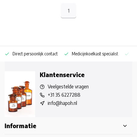
1
Direct persoonlijk contact
Medicijnkoelkast specialist
Op
Klantenservice
Veelgestelde vragen
+31 35 6227288
info@hapoh.nl
Informatie