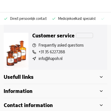
Direct persoonlijk contact
Medicijnkoelkast specialist
Op
Customer service
Frequently asked questions
+31 35 6227288
info@hapoh.nl
Usefull links
Information
Contact information