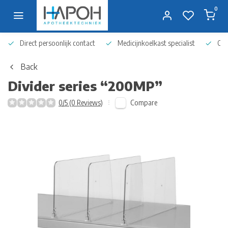
0
Direct persoonlijk contact
Medicijnkoelkast specialist
Op 
Back
Divider series “200MP”
Compare
0/5 (0 Reviews)