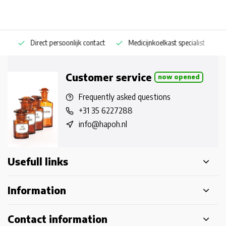
Direct persoonlijk contact
Medicijnkoelkast specialist
Op
Customer service
now opened
Frequently asked questions
+31 35 6227288
info@hapoh.nl
Usefull links
Information
Contact information