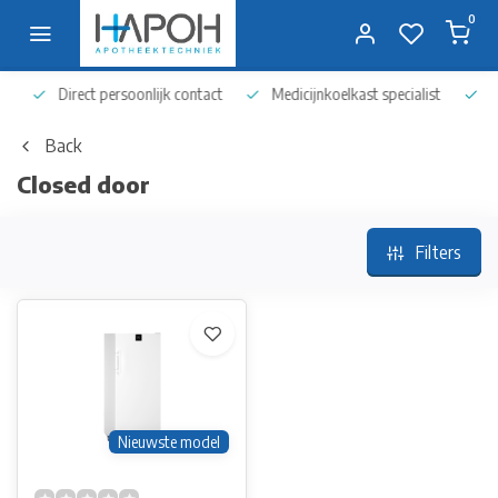
0
Direct persoonlijk contact
Medicijnkoelkast specialist
Op 
Back
Closed door
Filters
Nieuwste model