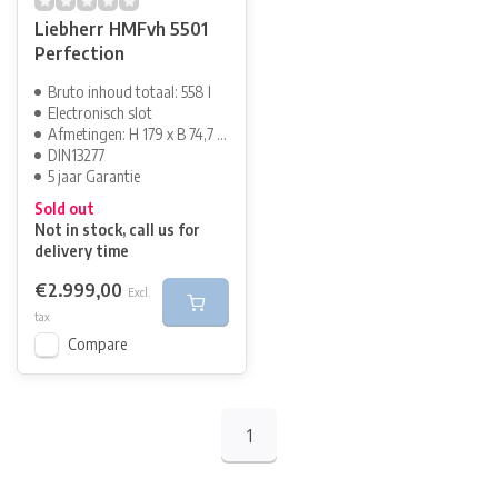
Liebherr HMFvh 5501
Perfection
Bruto inhoud totaal: 558 l
Electronisch slot
Afmetingen: H 179 x B 74,7 cm
DIN13277
5 jaar Garantie
Sold out
Not in stock, call us for
delivery time
€2.999,00
Excl.
tax
Compare
1