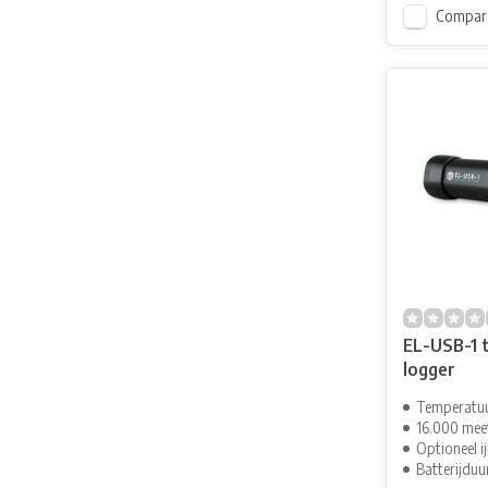
Compar
EL-USB-1 
logger
Temperatuu
16.000 me
Optioneel ij
Batterijduur