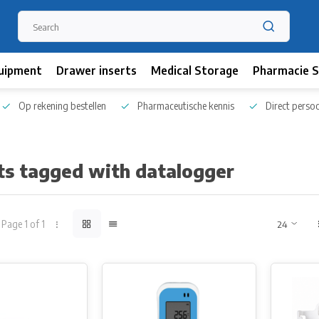
uipment
Drawer inserts
Medical Storage
Pharmacie S
Op rekening bestellen
Pharmaceutische kennis
Direct persoo
ts tagged with datalogger
Page 1 of 1