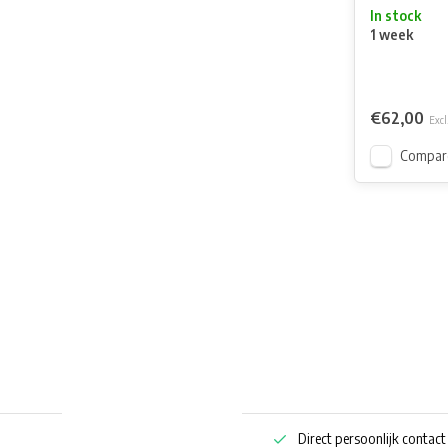
In stock
1 week
€62,00
Excl
Compar
ng bestellen
Pharmaceutische kennis
Direct persoonlijk contact