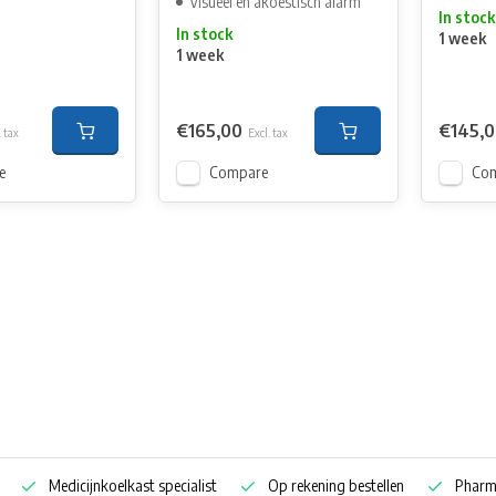
Visueel en akoestisch alarm
In stock
In stock
1 week
1 week
€165,00
€145,
. tax
Excl. tax
e
Compare
Co
Medicijnkoelkast specialist
Op rekening bestellen
Pharm