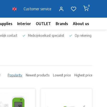
0
Customer service
upplies
Interior
OUTLET
Brands
About us
Blog
nlijk contact
Medicijnkoelkast specialist
Op rekening bestellen
Popularity
Newest products
Lowest price
Highest price