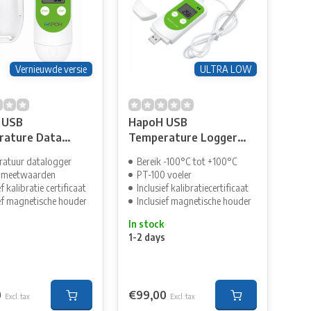
Vernieuwde versie
ULTRA LOW
 USB
HapoH USB
rature Data
Temperature Logger
 with holder
ULTRA LOW
atuur datalogger
Bereik -100°C tot +100°C
 meetwaarden
PT-100 voeler
ef kalibratie certificaat
Inclusief kalibratiecertificaat
ief magnetische houder
Inclusief magnetische houder
In stock
s
1-2 days
0
€99,00
Excl. tax
Excl. tax