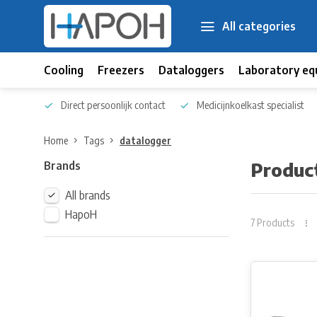
All categories
Cooling
Freezers
Dataloggers
Laboratory eq
 kennis
Direct persoonlijk contact
Medicijnkoelkast specialist
Home
Tags
datalogger
Brands
Produc
All brands
HapoH
7 Products