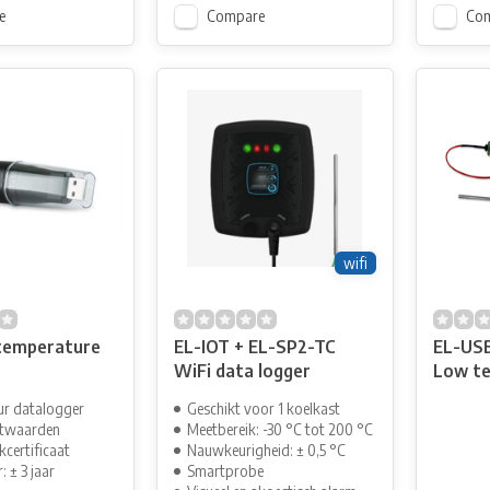
e
Compare
Co
wifi
temperature
EL-IOT + EL-SP2-TC
EL-USB
WiFi data logger
Low t
logger
r datalogger
Geschikt voor 1 koelkast
etwaarden
Meetbereik: -30 °C tot 200 °C
kcertificaat
Nauwkeurigheid: ± 0,5 °C
: ± 3 jaar
Smartprobe