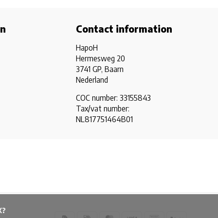
on
Contact information
HapoH
Hermesweg 20
3741 GP, Baarn
Nederland
COC number: 33155843
Tax/vat number:
NL817751464B01