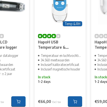
Temp & RH
-LCD
HapoH USB
HapoH
re logger
Temperature &
Tempe
Humidity Data Logger
Logger
r datalogger
Temperatuur en luchtvochtigheid
Temper
m
34.560 meetwaarden
34.560
etwaarden
Inclusief kalibratiecertificaat
Inclusi
kcertificaat
Inclusief magnetische houder
Inclus
: ± 2 jaar
In stock
In stock
1-2 days
1-2 day
€66,00
€59,0
. tax
Excl. tax