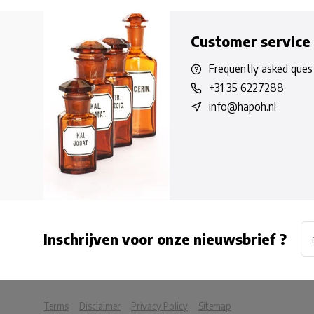
Customer service
Frequently asked ques
+31 35 6227288
info@hapoh.nl
Inschrijven voor onze nieuwsbrief ?
            Please accep
Terms
Disclaimer
Privacy Policy
Sitemap