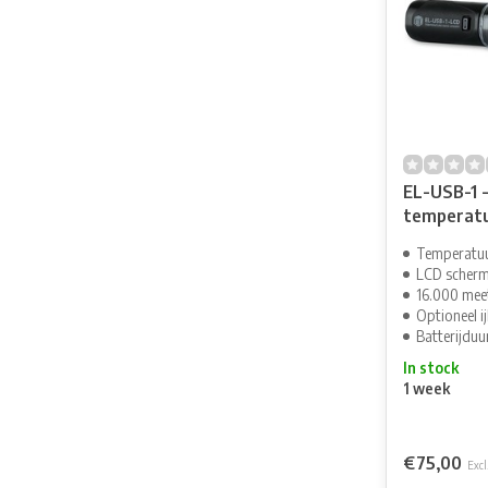
EL-USB-1 
temperatu
Temperatuu
LCD scher
16.000 me
Optioneel ij
Batterijduur
In stock
1 week
€75,00
Excl