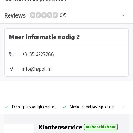
Reviews
0/5
Meer informatie nodig ?
+31 35 6227288
info@hapoh.nl
Direct persoonlijk contact
Medicijnkoelkast specialist
Op
Klantenservice
nu beschikbaar