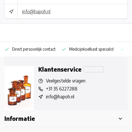
info@hapoh.nl
Direct persoonlijk contact
Medicijnkoelkast specialist
Op
Klantenservice
Veelgestelde vragen
+31 35 6227288
info@hapoh.nl
Informatie