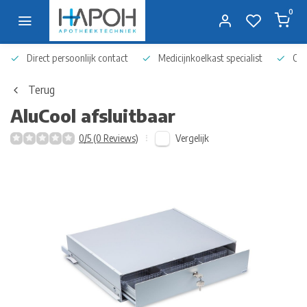
0
Direct persoonlijk contact
Medicijnkoelkast specialist
Op 
Terug
AluCool afsluitbaar
Vergelijk
0/5 (0 Reviews)