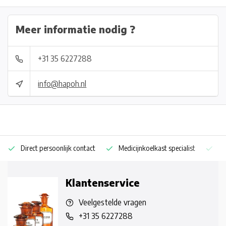
Meer informatie nodig ?
+31 35 6227288
info@hapoh.nl
Direct persoonlijk contact
Medicijnkoelkast specialist
Op
Klantenservice
Veelgestelde vragen
+31 35 6227288