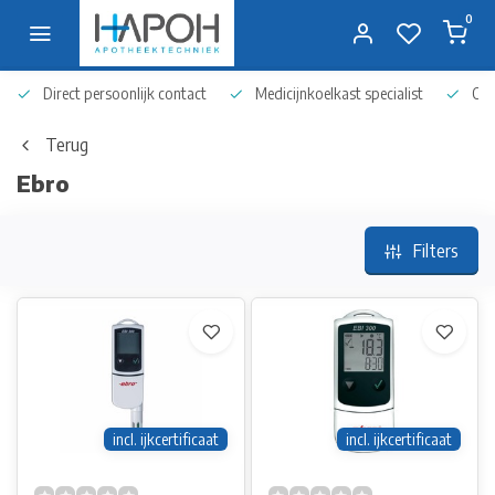
0
Direct persoonlijk contact
Medicijnkoelkast specialist
Op 
Terug
Ebro
Filters
incl. ijkcertificaat
incl. ijkcertificaat