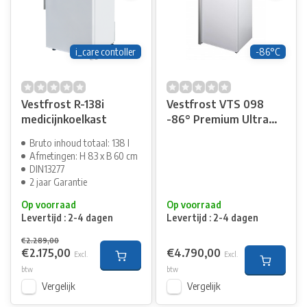
i_care contoller
-86°C
Vestfrost R-138i
Vestfrost VTS 098
medicijnkoelkast
-86° Premium Ultra
Low -86° Vriezer
Bruto inhoud totaal: 138 l
Afmetingen: H 83 x B 60 cm
DIN13277
2 jaar Garantie
Op voorraad
Op voorraad
Levertijd : 2-4 dagen
Levertijd : 2-4 dagen
€2.289,00
€2.175,00
€4.790,00
Excl.
Excl.
btw
btw
Vergelijk
Vergelijk