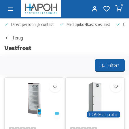
0
Direct persoonlijk contact
Medicijnkoelkast specialist
Op 
Terug
Vestfrost
Filters
I-CARE controller