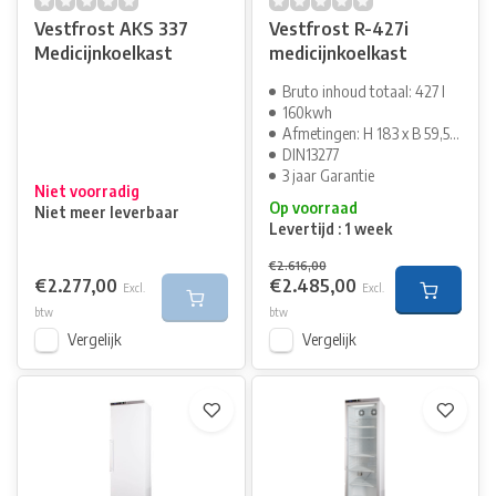
Vestfrost AKS 337
Vestfrost R-427i
Medicijnkoelkast
medicijnkoelkast
Bruto inhoud totaal: 427 l
160kwh
Afmetingen: H 183 x B 59,5 cm
DIN13277
3 jaar Garantie
Niet voorradig
Op voorraad
Niet meer leverbaar
Levertijd : 1 week
€2.616,00
€2.277,00
€2.485,00
Excl.
Excl.
btw
btw
Vergelijk
Vergelijk