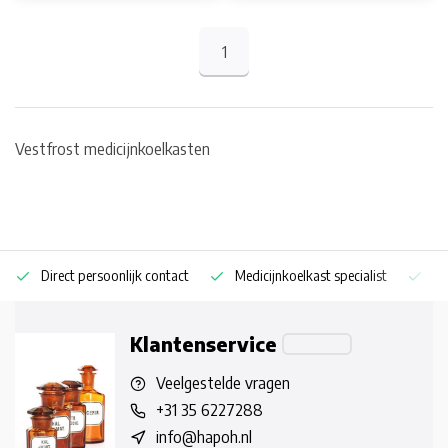
1
Vestfrost medicijnkoelkasten
Direct persoonlijk contact
Medicijnkoelkast specialist
Op
Klantenservice
Veelgestelde vragen
+31 35 6227288
info@hapoh.nl