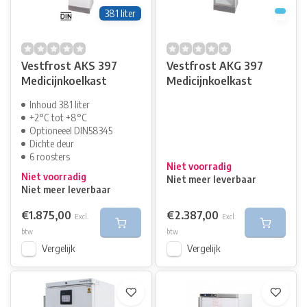
381 liter
Vestfrost AKS 397
Vestfrost AKG 397
Medicijnkoelkast
Medicijnkoelkast
Inhoud 381 liter
+2°C tot +8°C
Optioneeel DIN58345
Dichte deur
6 roosters
Niet voorradig
Niet voorradig
Niet meer leverbaar
Niet meer leverbaar
€1.875,00
€2.387,00
Excl.
Excl.
btw
btw
Vergelijk
Vergelijk