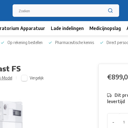
ratorium Apparatuur
Lade indelingen
Medicijnopslag
Op rekening bestellen
Pharmaceutische kennis
Direct persoo
ast FS
€899,
Vergelijk
i-Model
Dit pr
levertijd
-