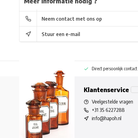
Meer informatie nodig ?
Neem contact met ons op
Stuur een e-mail
ng bestellen
Pharmaceutische kennis
Direct persoonlijk contact
Klantenservice
Veelgestelde vragen
+31 35 6227288
info@hapoh.nl