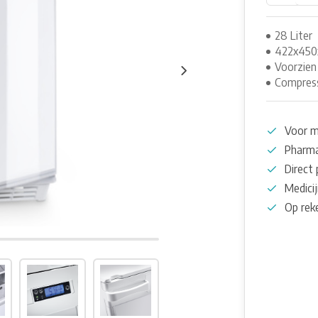
28 Liter
422x45
Voorzien
Compress
Voor m
Pharma
Direct 
Medicij
Op rek