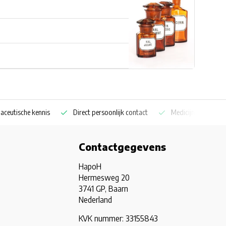
aceutische kennis
Direct persoonlijk contact
Medicijnkoelkast sp
Contactgegevens
HapoH
Hermesweg 20
3741 GP, Baarn
Nederland
KVK nummer: 33155843