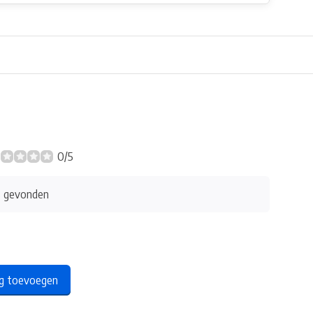
0/5
s gevonden
ng toevoegen