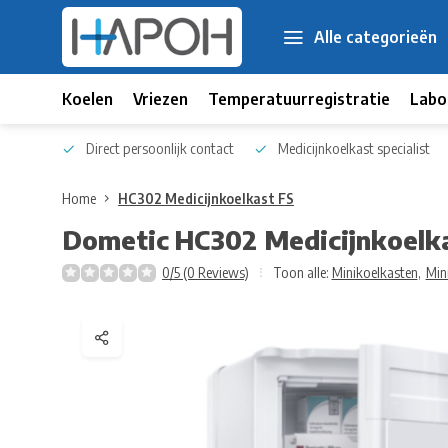
Alle categorieën
Koelen
Vriezen
Temperatuurregistratie
Labo
 kennis
Direct persoonlijk contact
Medicijnkoelkast specialist
Home
HC302 Medicijnkoelkast FS
Dometic
HC302 Medicijnkoelk
0/5 (0 Reviews)
Toon alle:
Minikoelkasten
,
Min