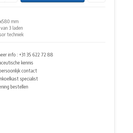
0x580 mm
 van 3 laden
or techniek
eer info : +31 35 622 72 88
ceutische kennis
persoonlijk contact
nkoelkast specialist
ening bestellen