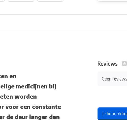
Reviews
zen en
Geen review
lige medicijnen bij
oeten worden
or voor een constante
Je beoordeli
r de deur langer dan