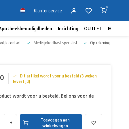
0
Klantenservice
Apotheekbenodigdheden
Inrichting
OUTLET
Merken
nlijk contact
Medicijnkoelkast specialist
Op rekening bestellen
00
Dit artikel wordt voor u besteld (3 weken
levertijd)
oduct wordt voor u besteld. Bel ons voor de
Toevoegen aan
+
winkelwagen