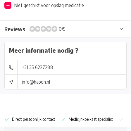
Niet geschikt voor opslag medicatie
Reviews
0/5
Meer informatie nodig ?
+31 35 6227288
info@hapoh.nl
Direct persoonlijk contact
Medicijnkoelkast specialist
Op