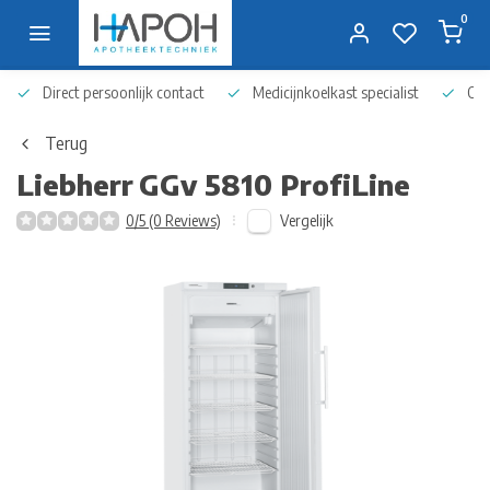
0
Direct persoonlijk contact
Medicijnkoelkast specialist
Op 
Terug
Liebherr
GGv 5810 ProfiLine
Vergelijk
0/5 (0 Reviews)