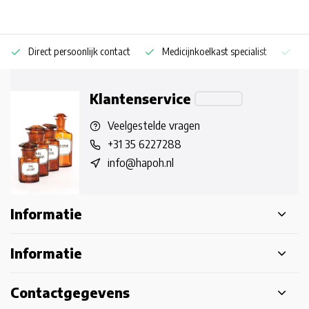
Direct persoonlijk contact
Medicijnkoelkast specialist
Op
Klantenservice
Veelgestelde vragen
+31 35 6227288
info@hapoh.nl
Informatie
Informatie
Contactgegevens