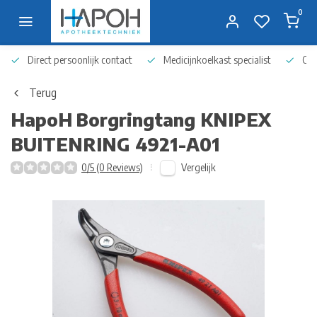
0
Direct persoonlijk contact
Medicijnkoelkast specialist
Op 
Terug
HapoH
Borgringtang KNIPEX
BUITENRING 4921-A01
Vergelijk
0/5 (0 Reviews)