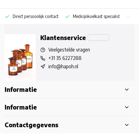
Direct persoonlijk contact
Medicijnkoelkast specialist
Op
Klantenservice
Veelgestelde vragen
+31 35 6227288
info@hapoh.nl
Informatie
Informatie
Contactgegevens