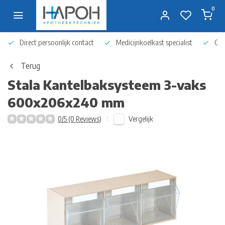
0
Direct persoonlijk contact
Medicijnkoelkast specialist
Op 
Terug
Stala
Kantelbaksysteem 3-vaks
600x206x240 mm
Vergelijk
0/5 (0 Reviews)