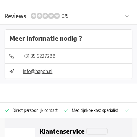
Reviews
0/5
Meer informatie nodig ?
+31 35 6227288
info@hapoh.nl
Direct persoonlijk contact
Medicijnkoelkast specialist
Op
Klantenservice