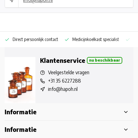
Direct persoonlijk contact
Medicijnkoelkast specialist
Op
Klantenservice
nu beschikbaar
Veelgestelde vragen
+31 35 6227288
info@hapoh.nl
Informatie
Informatie