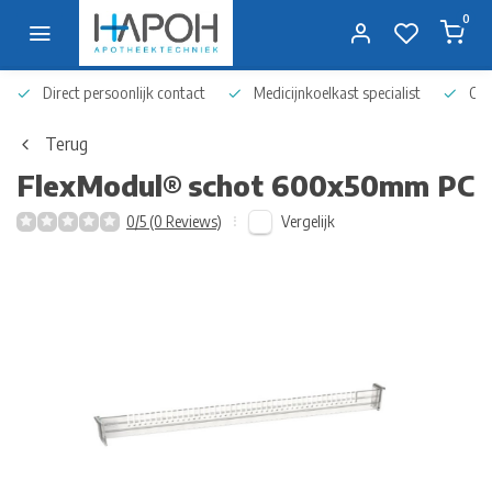
0
Direct persoonlijk contact
Medicijnkoelkast specialist
Op 
Terug
FlexModul®
schot 600x50mm PC
Vergelijk
0/5 (0 Reviews)