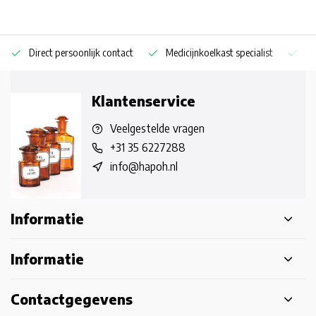
Direct persoonlijk contact
Medicijnkoelkast specialist
Op
Klantenservice
Veelgestelde vragen
+31 35 6227288
info@hapoh.nl
Informatie
Informatie
Contactgegevens