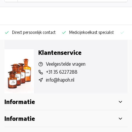
Direct persoonlijk contact
Medicijnkoelkast specialist
Op
Klantenservice
Veelgestelde vragen
+31 35 6227288
info@hapoh.nl
Informatie
Informatie