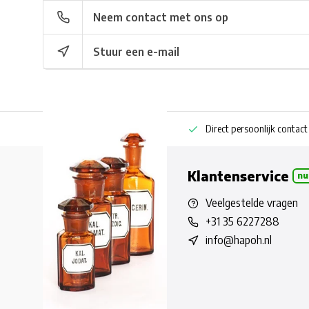
Neem contact met ons op
Stuur een e-mail
ng bestellen
Pharmaceutische kennis
Direct persoonlijk contact
Klantenservice
nu
Veelgestelde vragen
+31 35 6227288
info@hapoh.nl