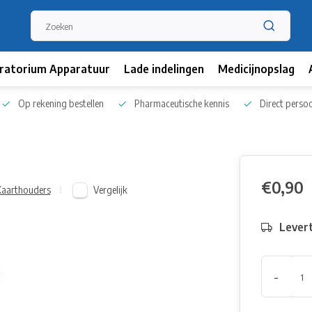
ratorium Apparatuur
Lade indelingen
Medicijnopslag
Op rekening bestellen
Pharmaceutische kennis
Direct persoo
€0,90
Vergelijk
Kaarthouders
Levert
-