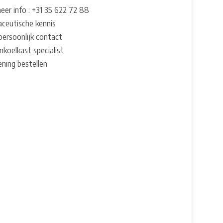
eer info : +31 35 622 72 88
ceutische kennis
persoonlijk contact
nkoelkast specialist
ening bestellen