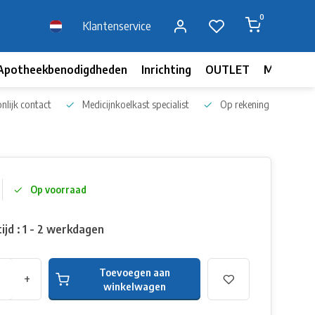
0
Klantenservice
Apotheekbenodigdheden
Inrichting
OUTLET
Merken
nlijk contact
Medicijnkoelkast specialist
Op rekening bestellen
Op voorraad
ijd : 1 - 2 werkdagen
Toevoegen aan
+
winkelwagen