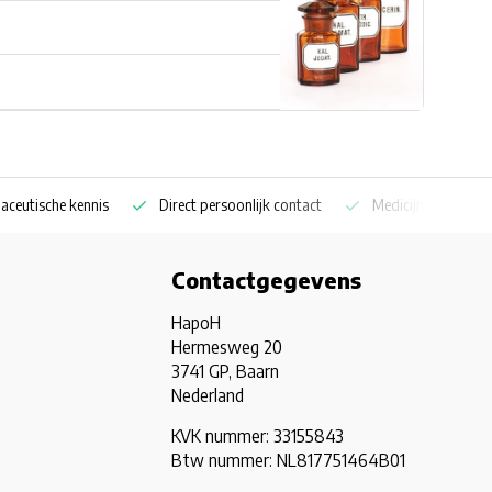
aceutische kennis
Direct persoonlijk contact
Medicijnkoelkast sp
Contactgegevens
HapoH
Hermesweg 20
3741 GP, Baarn
Nederland
KVK nummer: 33155843
Btw nummer: NL817751464B01