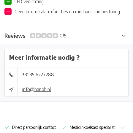
LED verlichting
Geen interne alarmfuncties en mechanische besturing
Reviews
0/5
Meer informatie nodig ?
+31 35 6227288
info@hapoh.nl
Direct persoonlijk contact
Medicijnkoelkast specialist
Op