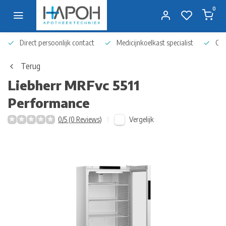
0
Direct persoonlijk contact
Medicijnkoelkast specialist
Op 
Terug
Liebherr
MRFvc 5511
Performance
Vergelijk
0/5 (0 Reviews)