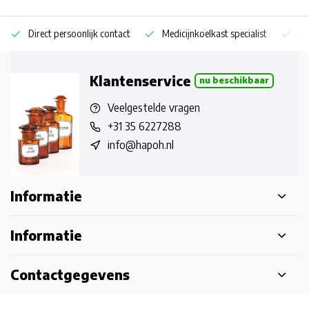
Direct persoonlijk contact
Medicijnkoelkast specialist
Op
Klantenservice
nu beschikbaar
Veelgestelde vragen
+31 35 6227288
info@hapoh.nl
Informatie
Informatie
Contactgegevens