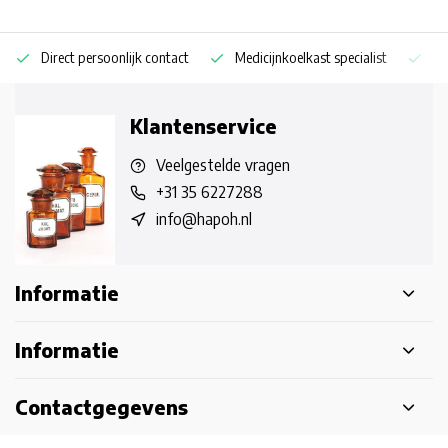
Direct persoonlijk contact
Medicijnkoelkast specialist
Op
Klantenservice
Veelgestelde vragen
+31 35 6227288
info@hapoh.nl
Informatie
Informatie
Contactgegevens