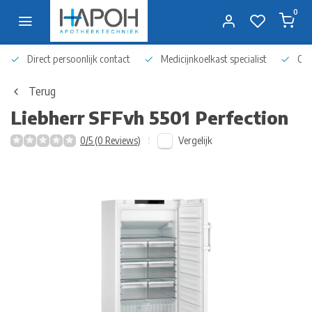
0
Direct persoonlijk contact
Medicijnkoelkast specialist
Op 
Terug
Liebherr
SFFvh 5501 Perfection
Vergelijk
0/5 (0 Reviews)