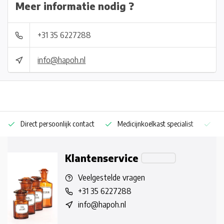
Meer informatie nodig ?
+31 35 6227288
info@hapoh.nl
Direct persoonlijk contact
Medicijnkoelkast specialist
Op
Klantenservice
Veelgestelde vragen
+31 35 6227288
info@hapoh.nl