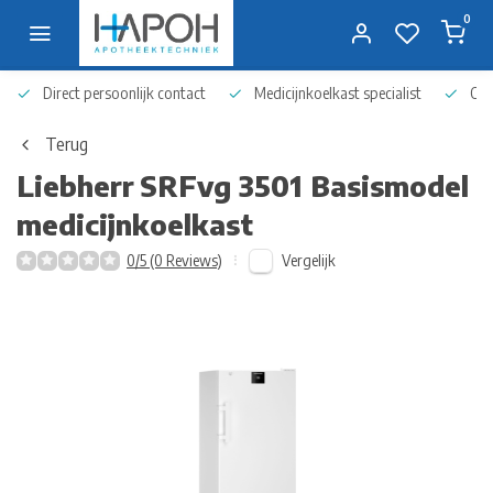
0
Direct persoonlijk contact
Medicijnkoelkast specialist
Op 
Terug
Liebherr
SRFvg 3501 Basismodel
medicijnkoelkast
Vergelijk
0/5 (0 Reviews)