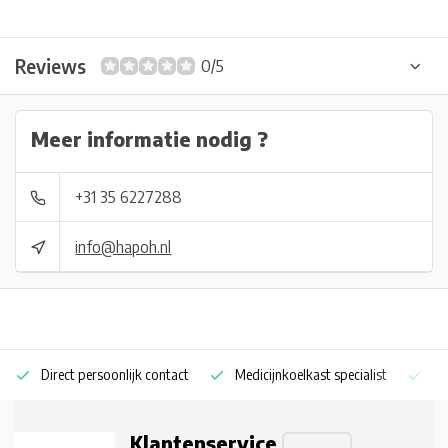
Reviews
0/5
Meer informatie nodig ?
+31 35 6227288
info@hapoh.nl
Direct persoonlijk contact
Medicijnkoelkast specialist
Op
Klantenservice