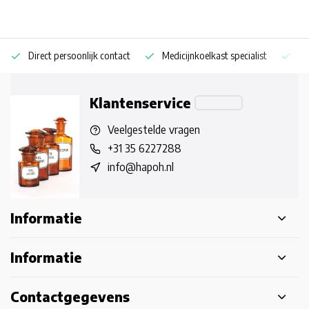
Direct persoonlijk contact
Medicijnkoelkast specialist
Op
Klantenservice
Veelgestelde vragen
+31 35 6227288
info@hapoh.nl
Informatie
Informatie
Contactgegevens