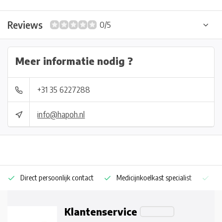
Reviews
0/5
Meer informatie nodig ?
+31 35 6227288
info@hapoh.nl
Direct persoonlijk contact
Medicijnkoelkast specialist
Op
Klantenservice