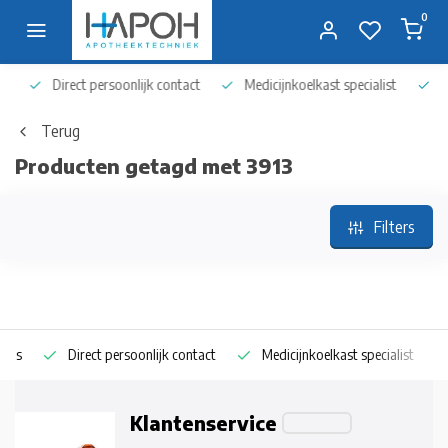
0
Direct persoonlijk contact
Medicijnkoelkast specialist
Op 
Terug
Producten getagd met 3913
Filters
s
Direct persoonlijk contact
Medicijnkoelkast specialist
O
Klantenservice