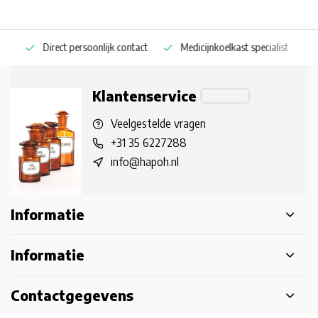
Direct persoonlijk contact
Medicijnkoelkast specialist
Op
Klantenservice
Veelgestelde vragen
+31 35 6227288
info@hapoh.nl
Informatie
Informatie
Contactgegevens