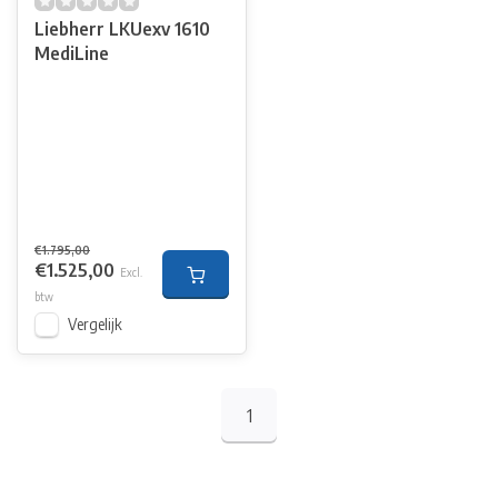
Liebherr LKUexv 1610
MediLine
€1.795,00
€1.525,00
Excl.
btw
Vergelijk
1