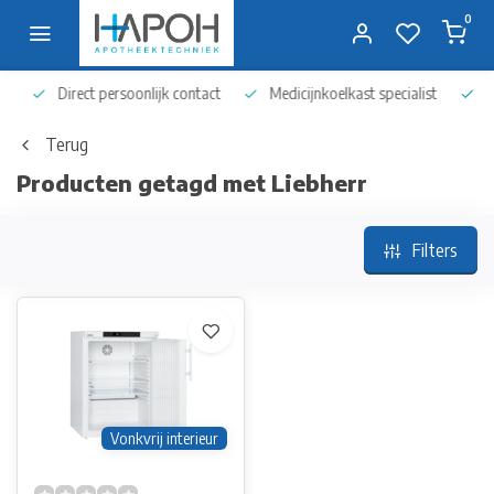
0
Direct persoonlijk contact
Medicijnkoelkast specialist
Op 
Terug
Producten getagd met Liebherr
Filters
Vonkvrij interieur