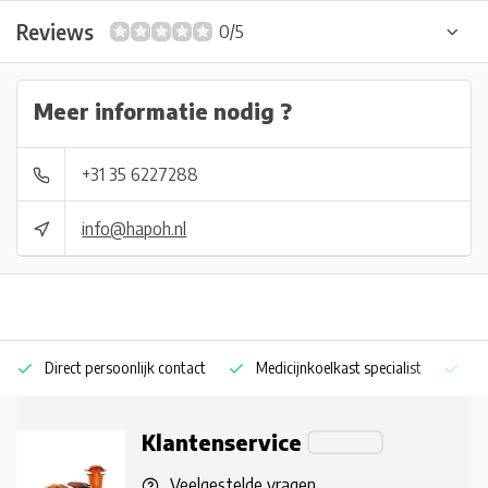
Reviews
0/5
Meer informatie nodig ?
+31 35 6227288
info@hapoh.nl
Direct persoonlijk contact
Medicijnkoelkast specialist
Op
Klantenservice
Veelgestelde vragen