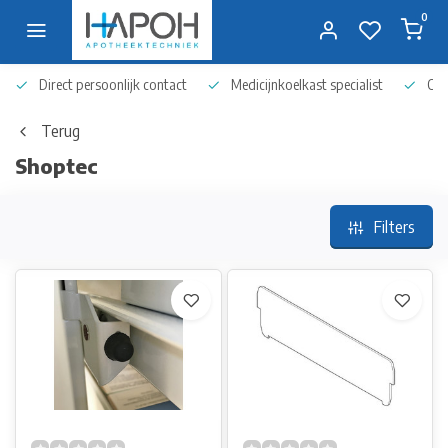
0
Direct persoonlijk contact
Medicijnkoelkast specialist
Op 
Terug
Shoptec
Filters