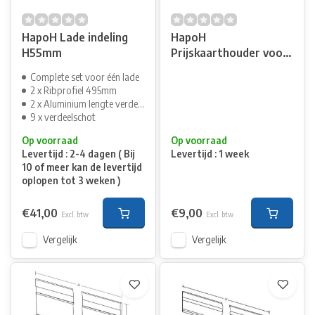
HapoH Lade indeling
HapoH
H55mm
Prijskaarthouder voor
houtschappen 18-
Complete set voor één lade
22mm
2 x Ribprofiel 495mm
2 x Aluminium lengte verdeler
9 x verdeelschot
Op voorraad
Op voorraad
Levertijd : 2-4 dagen ( Bij
Levertijd : 1 week
10 of meer kan de levertijd
oplopen tot 3 weken )
€41,00
€9,00
Excl. btw
Excl. btw
Vergelijk
Vergelijk