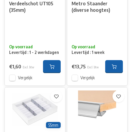
Verdeelschot UT105
Metro Staander
(35mm)
(diverse hoogtes)
Op voorraad
Op voorraad
Levertijd : 1 - 2 werkdagen
Levertijd : 1 week
€1,60
€13,75
Excl. btw
Excl. btw
Vergelijk
Vergelijk
55mm