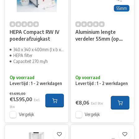
55mm
HEPA Compact RW IV
Aluminium lengte
poederafzuigkast
verdeler 55mm (op
maat)
340 x 340 x 400mm (l x b x h)
HEPA filter
Capaciteit 270 m³/h
Op voorraad
Op voorraad
Levertijd : 1 - 2 werkdagen
Levertijd : 1 - 2 werkdagen
€1.695,00
€1.595,00
Excl.
€8,06
Excl. btw
btw
Vergelijk
Vergelijk