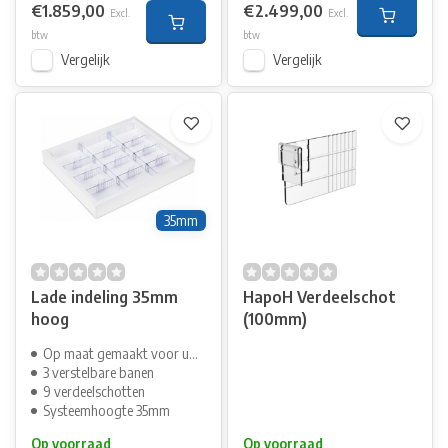
€1.859,00
€2.499,00
Excl.
Excl.
btw
btw
Vergelijk
Vergelijk
35mm
Lade indeling 35mm
HapoH Verdeelschot
hoog
(100mm)
Op maat gemaakt voor uw lade
3 verstelbare banen
9 verdeelschotten
Systeemhoogte 35mm
Op voorraad
Op voorraad