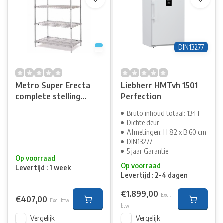
DIN13277
Metro Super Erecta
Liebherr HMTvh 1501
complete stelling
Perfection
diepte 610mm
Bruto inhoud totaal: 134 l
Dichte deur
Afmetingen: H 82 x B 60 cm
DIN13277
5 jaar Garantie
Op voorraad
Op voorraad
Levertijd : 1 week
Levertijd : 2-4 dagen
€1.899,00
Excl.
€407,00
Excl. btw
btw
Vergelijk
Vergelijk