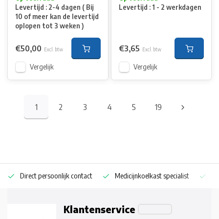
Levertijd : 2-4 dagen ( Bij
Levertijd : 1 - 2 werkdagen
10 of meer kan de levertijd
oplopen tot 3 weken )
€50,00
€3,65
Excl. btw
Excl. btw
Vergelijk
Vergelijk
1
2
3
4
5
19
Direct persoonlijk contact
Medicijnkoelkast specialist
Op
Klantenservice