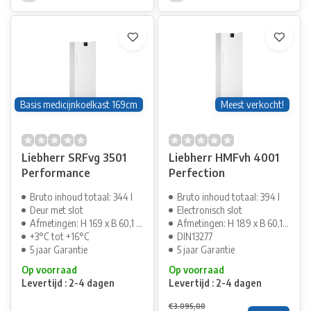
Basis medicijnkoelkast 169cm
Meest verkocht!
Liebherr SRFvg 3501
Liebherr HMFvh 4001
Performance
Perfection
Bruto inhoud totaal: 344 l
Bruto inhoud totaal: 394 l
Deur met slot
Electronisch slot
Afmetingen: H 169 x B 60,1 cm
Afmetingen: H 189 x B 60,1 cm
+3°C tot +16°C
DIN13277
5 jaar Garantie
5 jaar Garantie
Op voorraad
Op voorraad
Levertijd : 2-4 dagen
Levertijd : 2-4 dagen
€3.095,00