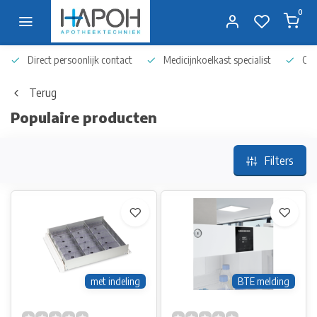
0
Direct persoonlijk contact
Medicijnkoelkast specialist
Op 
Terug
Populaire producten
Filters
met indeling
BTE melding