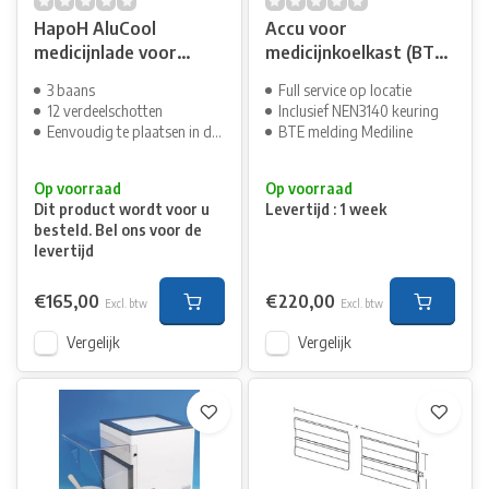
HapoH AluCool
Accu voor
medicijnlade voor
medicijnkoelkast (BTE
Liebherr
melding)
3 baans
Full service op locatie
12 verdeelschotten
Inclusief NEN3140 keuring
Eenvoudig te plaatsen in de ribben
BTE melding Mediline
Op voorraad
Op voorraad
Dit product wordt voor u
Levertijd : 1 week
besteld. Bel ons voor de
levertijd
€165,00
€220,00
Excl. btw
Excl. btw
Vergelijk
Vergelijk