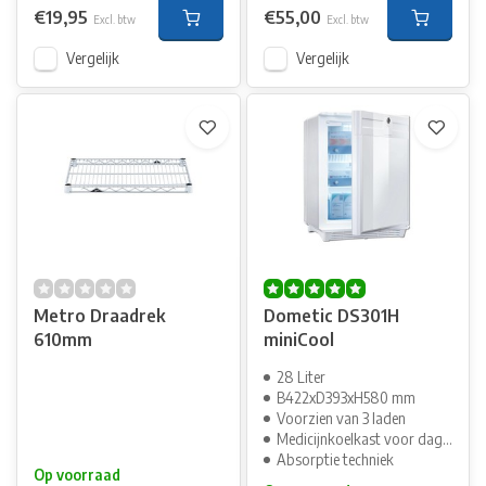
€19,95
€55,00
Excl. btw
Excl. btw
Vergelijk
Vergelijk
Metro Draadrek
Dometic DS301H
610mm
miniCool
28 Liter
B422xD393xH580 mm
Voorzien van 3 laden
Medicijnkoelkast voor dagopslag
Absorptie techniek
Op voorraad