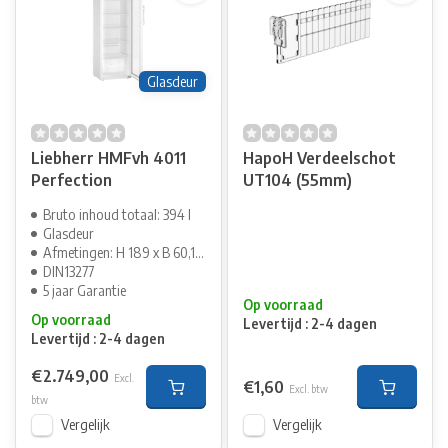
Glasdeur
Liebherr HMFvh 4011
HapoH Verdeelschot
Perfection
UT104 (55mm)
Bruto inhoud totaal: 394 l
Glasdeur
Afmetingen: H 189 x B 60,1 cm
DIN13277
5 jaar Garantie
Op voorraad
Op voorraad
Levertijd : 2-4 dagen
Levertijd : 2-4 dagen
€2.749,00
Excl.
€1,60
Excl. btw
btw
Vergelijk
Vergelijk