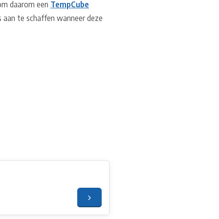
jk om daarom een
TempCube
ts aan te schaffen wanneer deze