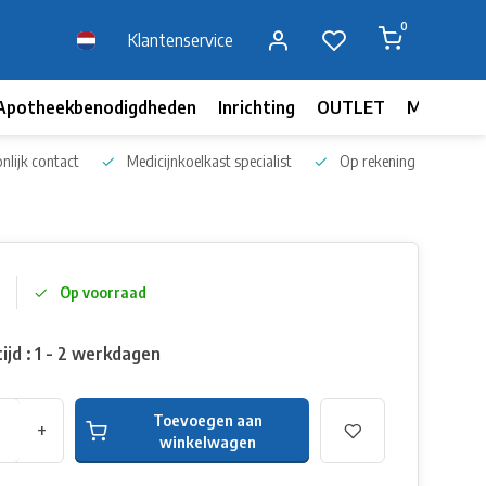
0
Klantenservice
Apotheekbenodigdheden
Inrichting
OUTLET
Merken
nlijk contact
Medicijnkoelkast specialist
Op rekening bestellen
Op voorraad
ijd : 1 - 2 werkdagen
Toevoegen aan
+
winkelwagen