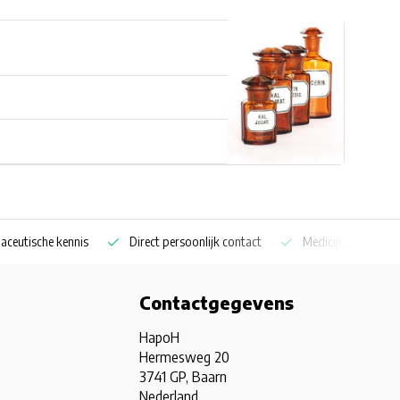
aceutische kennis
Direct persoonlijk contact
Medicijnkoelkast sp
Contactgegevens
HapoH
Hermesweg 20
3741 GP, Baarn
Nederland