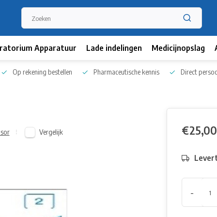
ratorium Apparatuur
Lade indelingen
Medicijnopslag
Op rekening bestellen
Pharmaceutische kennis
Direct persoo
€25,00
Vergelijk
nsor
Levert
-