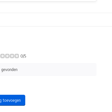
0/5
s gevonden
ng toevoegen