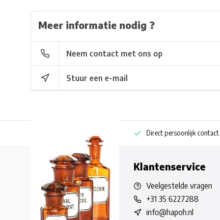
Meer informatie nodig ?
Neem contact met ons op
Stuur een e-mail
ng bestellen
Pharmaceutische kennis
Direct persoonlijk contact
Klantenservice
Veelgestelde vragen
+31 35 6227288
info@hapoh.nl