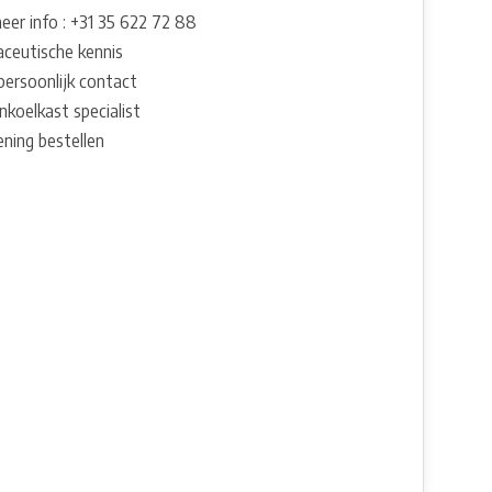
eer info : +31 35 622 72 88
ceutische kennis
persoonlijk contact
nkoelkast specialist
ening bestellen