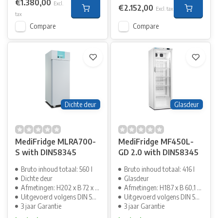
€1.380,00
Excl.
€2.152,00
Excl. tax
tax
Compare
Compare
Dichte deur
Glasdeur
MediFridge MLRA700-
MediFridge MF450L-
S with DIN58345
GD 2.0 with DIN58345
Bruto inhoud totaal: 560 l
Bruto inhoud totaal: 416 l
Dichte deur
Glasdeur
Afmetingen: H202 x B 72 x D84cm
Afmetingen: H187 x B 60,1 x D70cm
Uitgevoerd volgens DIN 58345
Uitgevoerd volgens DIN 58345
3 jaar Garantie
3 jaar Garantie