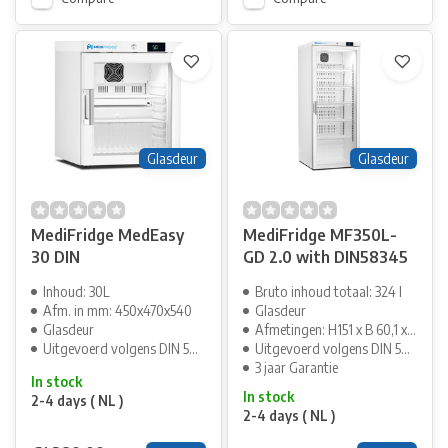
Glasdeur
Glasdeur
MediFridge MedEasy
MediFridge MF350L-
30 DIN
GD 2.0 with DIN58345
Inhoud: 30L
Bruto inhoud totaal: 324 l
Afm. in mm: 450x470x540
Glasdeur
Glasdeur
Afmetingen: H151 x B 60,1 x D70cm
Uitgevoerd volgens DIN 58345
Uitgevoerd volgens DIN 58345
3 jaar Garantie
In stock
In stock
2-4 days ( NL )
2-4 days ( NL )