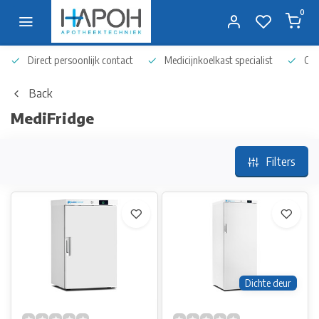
0
Direct persoonlijk contact
Medicijnkoelkast specialist
Op 
Back
MediFridge
Filters
Dichte deur