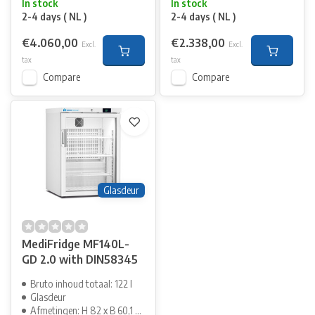
In stock
In stock
2-4 days ( NL )
2-4 days ( NL )
€4.060,00
€2.338,00
Excl.
Excl.
tax
tax
Compare
Compare
Glasdeur
MediFridge MF140L-
GD 2.0 with DIN58345
Bruto inhoud totaal: 122 l
Glasdeur
Afmetingen: H 82 x B 60,1 cm