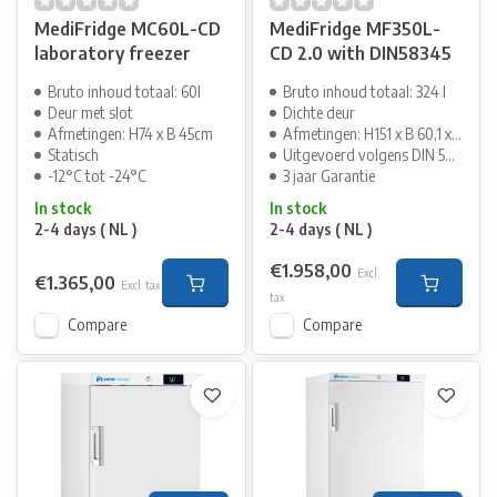
MediFridge MC60L-CD
MediFridge MF350L-
laboratory freezer
CD 2.0 with DIN58345
Bruto inhoud totaal: 60l
Bruto inhoud totaal: 324 l
Deur met slot
Dichte deur
Afmetingen: H74 x B 45cm
Afmetingen: H151 x B 60,1 x D70cm
Statisch
Uitgevoerd volgens DIN 58345
-12°C tot -24°C
3 jaar Garantie
In stock
In stock
2-4 days ( NL )
2-4 days ( NL )
€1.958,00
Excl.
€1.365,00
Excl. tax
tax
Compare
Compare