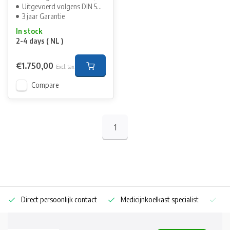
Uitgevoerd volgens DIN 58345
3 jaar Garantie
In stock
2-4 days ( NL )
€1.750,00
Excl. tax
Compare
1
Direct persoonlijk contact
Medicijnkoelkast specialist
Op