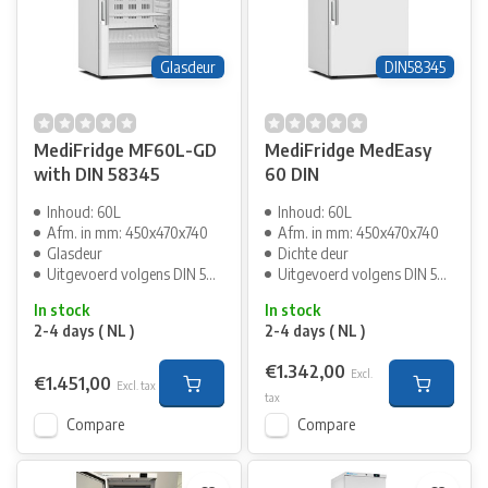
Glasdeur
DIN58345
MediFridge MF60L-GD
MediFridge MedEasy
with DIN 58345
60 DIN
Inhoud: 60L
Inhoud: 60L
Afm. in mm: 450x470x740
Afm. in mm: 450x470x740
Glasdeur
Dichte deur
Uitgevoerd volgens DIN 58345
Uitgevoerd volgens DIN 58345
In stock
In stock
2-4 days ( NL )
2-4 days ( NL )
€1.342,00
Excl.
€1.451,00
Excl. tax
tax
Compare
Compare