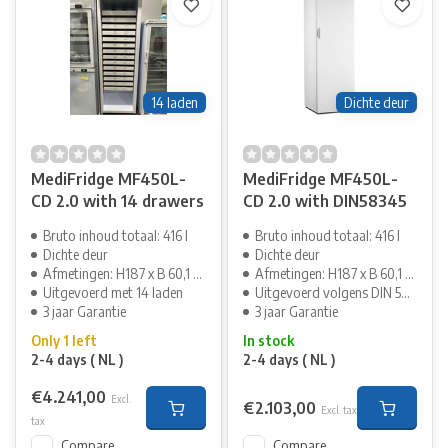
14 laden
Dichte deur
MediFridge MF450L-
MediFridge MF450L-
CD 2.0 with 14 drawers
CD 2.0 with DIN58345
Bruto inhoud totaal: 416 l
Bruto inhoud totaal: 416 l
Dichte deur
Dichte deur
Afmetingen: H187 x B 60,1 x D70cm
Afmetingen: H187 x B 60,1 x D70cm
Uitgevoerd met 14 laden
Uitgevoerd volgens DIN 58345
3 jaar Garantie
3 jaar Garantie
Only 1 left
In stock
2-4 days ( NL )
2-4 days ( NL )
€4.241,00
Excl.
€2.103,00
Excl. tax
tax
Compare
Compare