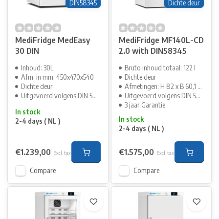
DIN58345
Dichte deur
MediFridge MedEasy
MediFridge MF140L-CD
30 DIN
2.0 with DIN58345
Inhoud: 30L
Bruto inhoud totaal: 122 l
Afm. in mm: 450x470x540
Dichte deur
Dichte deur
Afmetingen: H 82 x B 60,1 cm
Uitgevoerd volgens DIN 58345
Uitgevoerd volgens DIN 58345
3 jaar Garantie
In stock
In stock
2-4 days ( NL )
2-4 days ( NL )
€1.239,00
€1.575,00
Excl. tax
Excl. tax
Compare
Compare